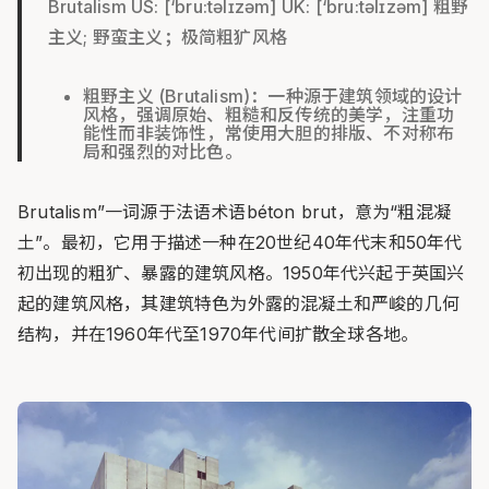
Brutalism US: [‘bru:təlɪzəm] UK: [‘bru:təlɪzəm] 粗野
主义; 野蛮主义；极简粗犷风格
​粗野主义 (Brutalism)​：一种源于建筑领域的设计
风格，强调原始、粗糙和反传统的美学，注重功
能性而非装饰性，常使用大胆的排版、不对称布
局和强烈的对比色。
Brutalism”一词源于法语术语béton brut，意为“粗混凝
土”。最初，它用于描述一种在20世纪40年代末和50年代
初出现的粗犷、暴露的建筑风格。1950年代兴起于英国兴
起的建筑风格，其建筑特色为外露的混凝土和严峻的几何
结构，并在1960年代至1970年代间扩散全球各地。