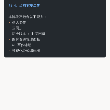
## 4. 当前实现边界
本阶段不包含以下能力：
-
 多人协作
-
 云同步
-
 历史版本 / 时间回退
-
 图片资源管理面板
-
 AI 写作辅助
-
 可视化公式编辑器