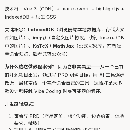
技术栈：Vue 3（CDN）+ markdown-it + highlight.js +
IndexedDB + 原生 CSS
关键概念：
IndexedDB
（浏览器端本地数据库，存储大文
件如图片）、
img://
（自定义图片协议，映射 IndexedDB
中的图片）、
KaTeX / MathJax
（公式渲染库，前者轻
量适合预览，后者兼容公众号）
为什么选它做教程案例？
因为它非常典型——从一个已有
的开源项目出发，通过写 PRD 明确目标，用 AI 工具逐步
改造，最终变成一个完全适合自己的工具。这恰好是大多
数设计师接触 Vibe Coding 时最可能走的路径。
开发路径总览：
事前写 PRD（产品定位，核心功能，边界约束，体验
要求，验收）
项目重构（按照开发原则拆分和重构项目）