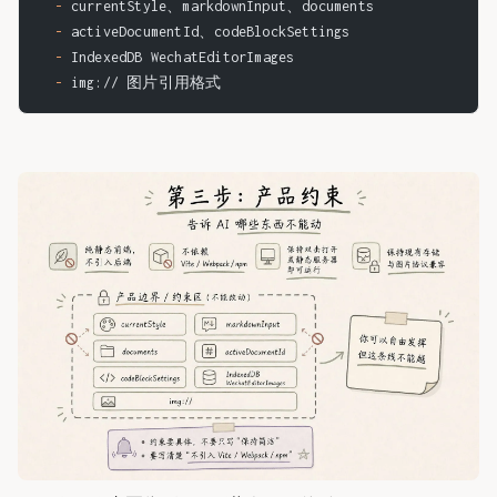
  -
 currentStyle、markdownInput、documents
  -
 activeDocumentId、codeBlockSettings
  -
 IndexedDB WechatEditorImages
  -
 img:// 图片引用格式