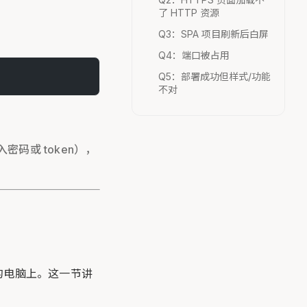
了 HTTP 资源
Q3：SPA 项目刷新后白屏
Q4：端口被占用
Q5：部署成功但样式/功能
不对
入密码或 token），
的电脑上。这一节讲