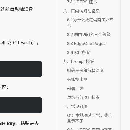
7.4 HTTPS 证书
之间就能自动验证身
八、国内访问与备案
8.1 为什么教程常用国外平
台
8.2 国内访问的三个等级
l 或 Git Bash），
8.3 EdgeOne Pages
8.4 ICP 备案
九、Prompt 模板
明确身份和解释深度
选择技术栈
内容：
部署上线
总结当前项目状态
十、常见问题
Q1：本地图片正常，线上
显示不了
SH key
，粘贴进去
Q2：HTTPS 页面加载不