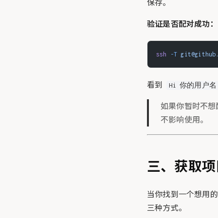
保存。
验证是否配对成功：
ssh
 -T
 git@github
看到
Hi 你的用户名! Yo
如果你暂时不想配 
不影响使用。
三、获取项
当你找到一个想用的
三种方式。