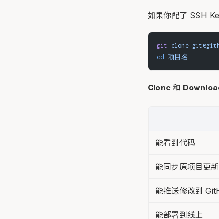
如果你配了 SSH K
git
 clone
 git@g
cd
 项目名
Clone 和 Downlo
能看到代码
能同步原项目更新
能推送修改到 Git
能部署到线上