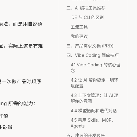
二、AI 编程工具推荐
IDE 与 CLI 的区别
语法，而是用自然语
主流工具
我的建议
产品，实际上这是有难
三、产品需求文档 (PRD)
四、Vibe Coding 简单技巧
4.1 Vibe Coding 的核心理
念
4.2 让 AI 帮你搞定一切环
第一次做产品时顺序
境配置
4.3 上下文管理：让 AI 理
解你的意图
ng 所需的能力：
4.4 模型搭配和迭代对话
理解
4.5 善用 Skills、MCP、
Agents
件逻辑
五、建议的开发顺序