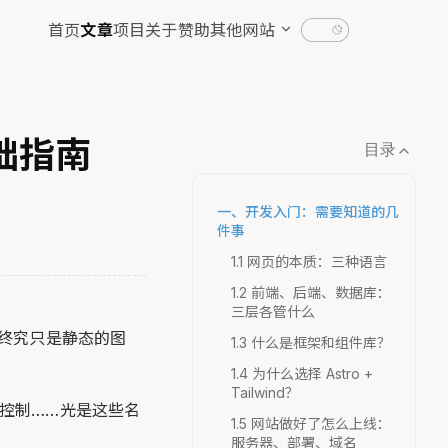
首页
文章
项目
关于
赞助
其他网站
基础指南
目录
一、开发入门：需要知道的几
件事
1.1 网页的本质：三种语言
1.2 前端、后端、数据库：
三层各管什么
稿终究只是静态的图
1.3 什么是框架和组件库？
1.4 为什么选择 Astro +
Tailwind？
版本控制……光是这些名
1.5 网站做好了怎么上线：
服务器、部署、域名