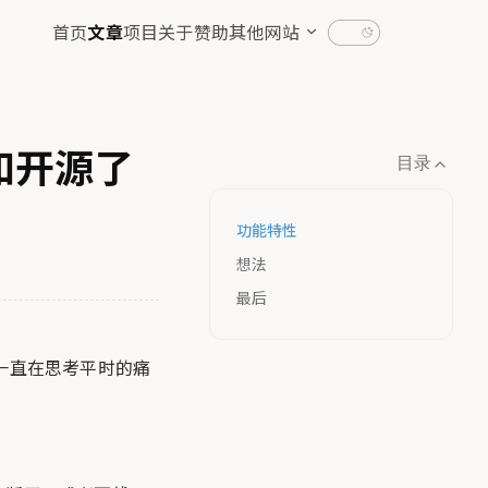
首页
文章
项目
关于
赞助
其他网站
构和开源了
目录
功能特性
想法
最后
就一直在思考平时的痛