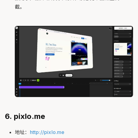
截。
6. pixlo.me
地址：
http://pixlo.me