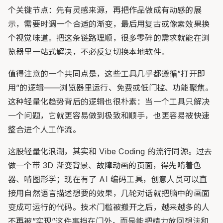
个关键节点：先有灵感来源，再把作品做成有动感的展
示，需要时调一个合适的渐变，最后用复古或像素效果换
个视觉味道。把这条链路理顺，很多零碎的需求就能在浏
览器里一站式解决，不必反复切换本地软件。
值得注意的一个共同点是，这些工具几乎都遵循”打开即
用”的逻辑——浏览器里运行、免费或低门槛、功能聚焦。
这种轻量化趋势背后的逻辑也很朴素：当一个工具只解决
一个问题，它就更容易做到极致和顺手，也更容易被快速
整合进个人工作流。
这股轻量化浪潮，其实和 Vibe Coding 的流行同源。过去
做一个带 3D 渐变背景、故障动画的页面，得先啃着色
器、啃图形学；现在有了 AI 编码工具，创意人员可以直
接用自然语言描述想要的效果，几轮对话就把脑中的画面
变成可运行的代码。技术门槛被搬开之后，越来越多的人
不再被”实现”这件事挡在门外，而是能把精力放回想法和